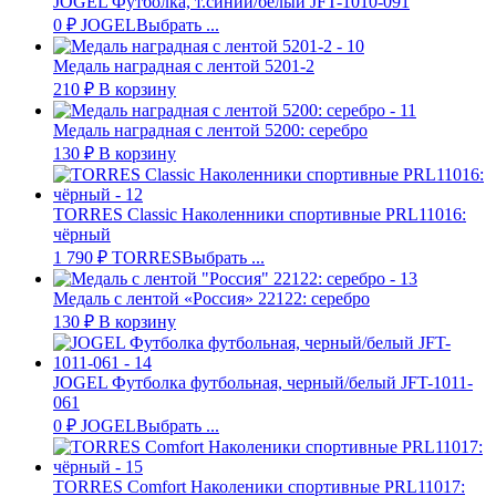
JOGEL Футболка, т.синий/белый JFT-1010-091
0
₽
JOGEL
Выбрать ...
Медаль наградная с лентой 5201-2
210
₽
В корзину
Медаль наградная с лентой 5200: серебро
130
₽
В корзину
TORRES Classic Наколенники спортивные PRL11016:
чёрный
1 790
₽
TORRES
Выбрать ...
Медаль с лентой «Россия» 22122: серебро
130
₽
В корзину
JOGEL Футболка футбольная, черный/белый JFT-1011-
061
0
₽
JOGEL
Выбрать ...
TORRES Comfort Наколеники спортивные PRL11017: