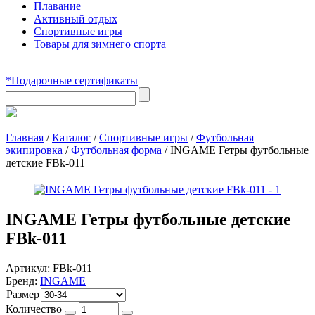
Плавание
Активный отдых
Спортивные игры
Товары для зимнего спорта
*Подарочные сертификаты
Главная
/
Каталог
/
Спортивные игры
/
Футбольная
экипировка
/
Футбольная форма
/
INGAME Гетры футбольные
детские FBk-011
INGAME Гетры футбольные детские
FBk-011
Артикул:
FBk-011
Бренд:
INGAME
Размер
Количество