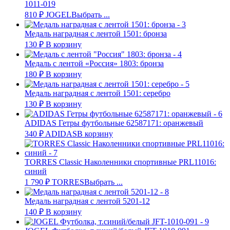
1011-019
810
₽
JOGEL
Выбрать ...
Медаль наградная с лентой 1501: бронза
130
₽
В корзину
Медаль с лентой «Россия» 1803: бронза
180
₽
В корзину
Медаль наградная с лентой 1501: серебро
130
₽
В корзину
ADIDAS Гетры футбольные 62587171: оранжевый
340
₽
ADIDAS
В корзину
TORRES Classic Наколенники спортивные PRL11016:
синий
1 790
₽
TORRES
Выбрать ...
Медаль наградная с лентой 5201-12
140
₽
В корзину