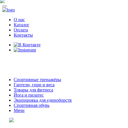
О нас
Каталог
Оплата
Контакты
8 (914)
69-55-0-55
г. Арсеньев,
ул. Островского 2,
ТЦ Семеновский, бутик 35
Спортивные тренажёры
Гантели, гири и веса
Товары для фитнеса
Йога и пилатес
Экипировка для единоборств
Спортивная обувь
Мячи