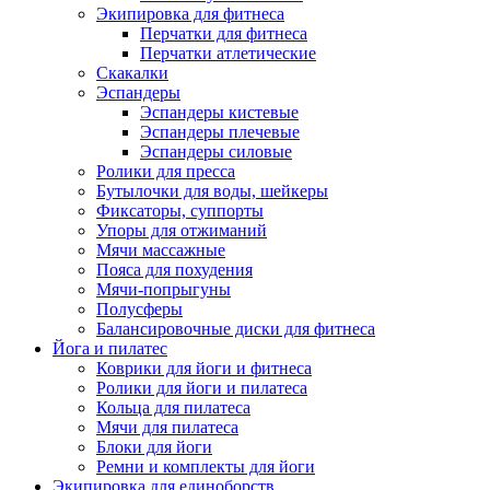
Экипировка для фитнеса
Перчатки для фитнеса
Перчатки атлетические
Скакалки
Эспандеры
Эспандеры кистевые
Эспандеры плечевые
Эспандеры силовые
Ролики для пресса
Бутылочки для воды, шейкеры
Фиксаторы, суппорты
Упоры для отжиманий
Мячи массажные
Пояса для похудения
Мячи-попрыгуны
Полусферы
Балансировочные диски для фитнеса
Йога и пилатес
Коврики для йоги и фитнеса
Ролики для йоги и пилатеса
Кольца для пилатеса
Мячи для пилатеса
Блоки для йоги
Ремни и комплекты для йоги
Экипировка для единоборств