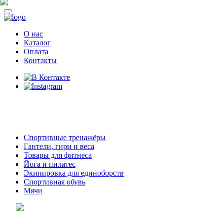
О нас
Каталог
Оплата
Контакты
8 (914)
69-55-0-55
г. Арсеньев,
ул. Островского 2,
ТЦ Семеновский, бутик 35
Спортивные тренажёры
Гантели, гири и веса
Товары для фитнеса
Йога и пилатес
Экипировка для единоборств
Спортивная обувь
Мячи