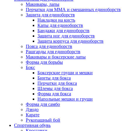
Макивары, лапы
Перчатки для ММА и смешанных единоборств
Защита для единоборств
Накладки на кисть
Капы для единоборств
Бандажи для единоборств
Защита ног для единоборств
Защита корпуса для единоборств
Пояса для единоборств
Рашгарды для единоборств
Макивары и боксерские лапы
Форма для борьбы
Бокс
Боксерские груши и мешки
Бинты для бокса
Перчатки для бокса
Шлемы для бокса
Форма для бокса
Напольные мешки и груши
Форма для самбо
Дзюдо
Карате
Рукопашный бой
Спортивная обувь
Кроссовки