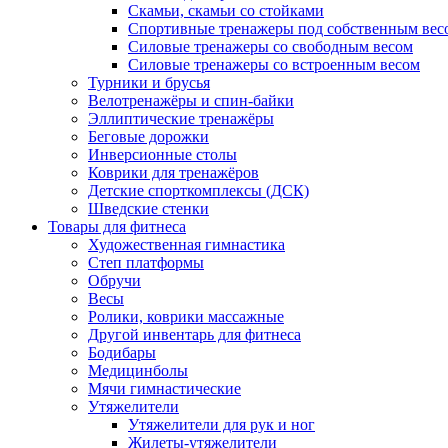
Скамьи, скамьи со стойками
Спортивные тренажеры под собственным вес
Силовые тренажеры со свободным весом
Силовые тренажеры со встроенным весом
Турники и брусья
Велотренажёры и спин-байки
Эллиптические тренажёры
Беговые дорожки
Инверсионные столы
Коврики для тренажёров
Детские спорткомплексы (ДСК)
Шведские стенки
Товары для фитнеса
Художественная гимнастика
Степ платформы
Обручи
Весы
Ролики, коврики массажные
Другой инвентарь для фитнеса
Бодибары
Медицинболы
Мячи гимнастические
Утяжелители
Утяжелители для рук и ног
Жилеты-утяжелители