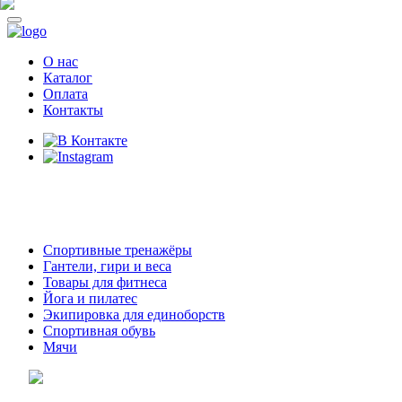
О нас
Каталог
Оплата
Контакты
8 (914)
69-55-0-55
г. Арсеньев,
ул. Островского 2,
ТЦ Семеновский, бутик 35
Спортивные тренажёры
Гантели, гири и веса
Товары для фитнеса
Йога и пилатес
Экипировка для единоборств
Спортивная обувь
Мячи