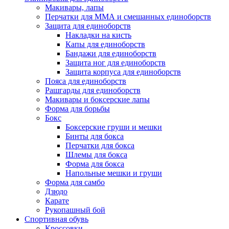
Макивары, лапы
Перчатки для ММА и смешанных единоборств
Защита для единоборств
Накладки на кисть
Капы для единоборств
Бандажи для единоборств
Защита ног для единоборств
Защита корпуса для единоборств
Пояса для единоборств
Рашгарды для единоборств
Макивары и боксерские лапы
Форма для борьбы
Бокс
Боксерские груши и мешки
Бинты для бокса
Перчатки для бокса
Шлемы для бокса
Форма для бокса
Напольные мешки и груши
Форма для самбо
Дзюдо
Карате
Рукопашный бой
Спортивная обувь
Кроссовки