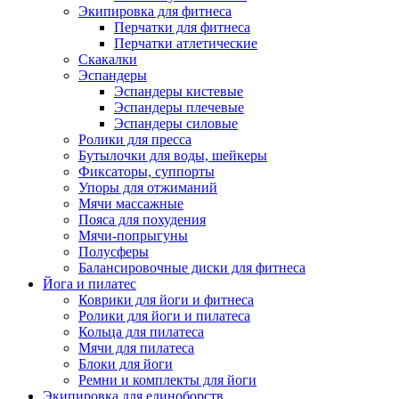
Экипировка для фитнеса
Перчатки для фитнеса
Перчатки атлетические
Скакалки
Эспандеры
Эспандеры кистевые
Эспандеры плечевые
Эспандеры силовые
Ролики для пресса
Бутылочки для воды, шейкеры
Фиксаторы, суппорты
Упоры для отжиманий
Мячи массажные
Пояса для похудения
Мячи-попрыгуны
Полусферы
Балансировочные диски для фитнеса
Йога и пилатес
Коврики для йоги и фитнеса
Ролики для йоги и пилатеса
Кольца для пилатеса
Мячи для пилатеса
Блоки для йоги
Ремни и комплекты для йоги
Экипировка для единоборств