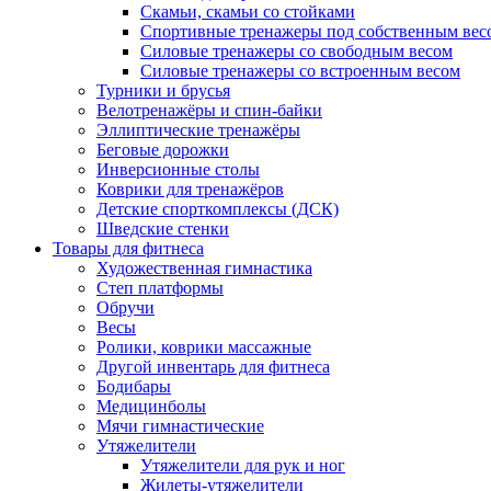
Скамьи, скамьи со стойками
Спортивные тренажеры под собственным вес
Силовые тренажеры со свободным весом
Силовые тренажеры со встроенным весом
Турники и брусья
Велотренажёры и спин-байки
Эллиптические тренажёры
Беговые дорожки
Инверсионные столы
Коврики для тренажёров
Детские спорткомплексы (ДСК)
Шведские стенки
Товары для фитнеса
Художественная гимнастика
Степ платформы
Обручи
Весы
Ролики, коврики массажные
Другой инвентарь для фитнеса
Бодибары
Медицинболы
Мячи гимнастические
Утяжелители
Утяжелители для рук и ног
Жилеты-утяжелители