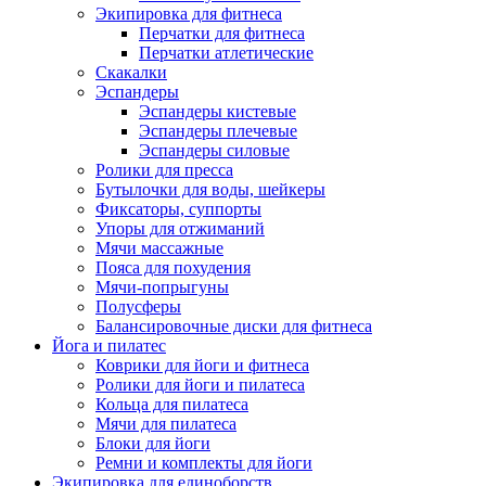
Экипировка для фитнеса
Перчатки для фитнеса
Перчатки атлетические
Скакалки
Эспандеры
Эспандеры кистевые
Эспандеры плечевые
Эспандеры силовые
Ролики для пресса
Бутылочки для воды, шейкеры
Фиксаторы, суппорты
Упоры для отжиманий
Мячи массажные
Пояса для похудения
Мячи-попрыгуны
Полусферы
Балансировочные диски для фитнеса
Йога и пилатес
Коврики для йоги и фитнеса
Ролики для йоги и пилатеса
Кольца для пилатеса
Мячи для пилатеса
Блоки для йоги
Ремни и комплекты для йоги
Экипировка для единоборств