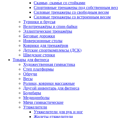
Скамьи, скамьи со стойками
Спортивные тренажеры под собственным вес
Силовые тренажеры со свободным весом
Силовые тренажеры со встроенным весом
Турники и брусья
Велотренажёры и спин-байки
Эллиптические тренажёры
Беговые дорожки
Инверсионные столы
Коврики для тренажёров
Детские спорткомплексы (ДСК)
Шведские стенки
Товары для фитнеса
Художественная гимнастика
Степ платформы
Обручи
Весы
Ролики, коврики массажные
Другой инвентарь для фитнеса
Бодибары
Медицинболы
Мячи гимнастические
Утяжелители
Утяжелители для рук и ног
Жилеты-утяжелители