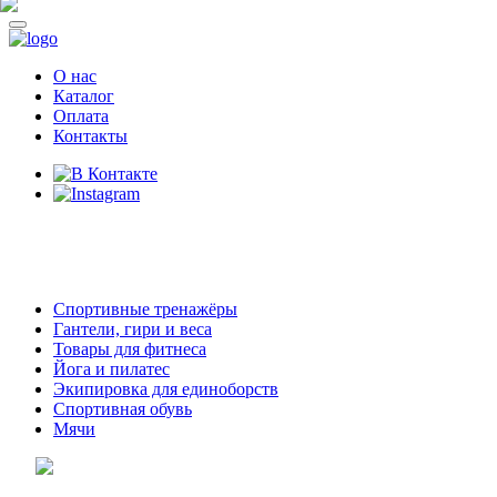
О нас
Каталог
Оплата
Контакты
8 (914)
69-55-0-55
г. Арсеньев,
ул. Островского 2,
ТЦ Семеновский, бутик 35
Спортивные тренажёры
Гантели, гири и веса
Товары для фитнеса
Йога и пилатес
Экипировка для единоборств
Спортивная обувь
Мячи