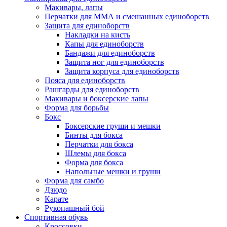
Макивары, лапы
Перчатки для ММА и смешанных единоборств
Защита для единоборств
Накладки на кисть
Капы для единоборств
Бандажи для единоборств
Защита ног для единоборств
Защита корпуса для единоборств
Пояса для единоборств
Рашгарды для единоборств
Макивары и боксерские лапы
Форма для борьбы
Бокс
Боксерские груши и мешки
Бинты для бокса
Перчатки для бокса
Шлемы для бокса
Форма для бокса
Напольные мешки и груши
Форма для самбо
Дзюдо
Карате
Рукопашный бой
Спортивная обувь
Кроссовки