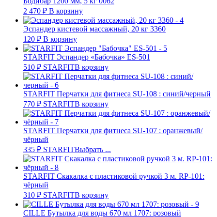
Бодибар 1200 мм, 5 кг 0062
2 470
₽
В корзину
Эспандер кистевой массажный, 20 кг 3360
120
₽
В корзину
STARFIT Эспандер «Бабочка» ES-501
510
₽
STARFIT
В корзину
STARFIT Перчатки для фитнеса SU-108 : синий/черный
770
₽
STARFIT
В корзину
STARFIT Перчатки для фитнеса SU-107 : оранжевый/
чёрный
335
₽
STARFIT
Выбрать ...
STARFIT Скакалка с пластиковой ручкой 3 м. RP-101:
чёрный
310
₽
STARFIT
В корзину
CILLE Бутылка для воды 670 мл 1707: розовый