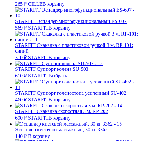
265
₽
CILLE
В корзину
STARFIT Эспандер многофункциональный ES-607
569
₽
STARFIT
В корзину
STARFIT Скакалка с пластиковой ручкой 3 м. RP-101:
синий
310
₽
STARFIT
В корзину
STARFIT Суппорт колена SU-503
610
₽
STARFIT
Выбрать ...
STARFIT Суппорт голеностопа усиленный SU-402
460
₽
STARFIT
В корзину
STARFIT Скакалка скоростная 3 м. RP-202
690
₽
STARFIT
В корзину
Эспандер кистевой массажный, 30 кг 3362
140
₽
В корзину