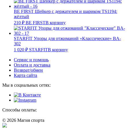
BE FIRST Шейкер с держателем и шариком TS1194:
жёлтый
210
₽
BE FIRST
В корзину
STARFIT Упоры для отжиманий «Классические» BA-
302
1 020
₽
STARFIT
В корзину
Сервис и помощь
Оплата и доставка
Возврат/обмен
Карта сайта
Мы в социальных сетях:
Способы оплаты:
© 2026 Магия спорта
8 (914) 69-55-0-55