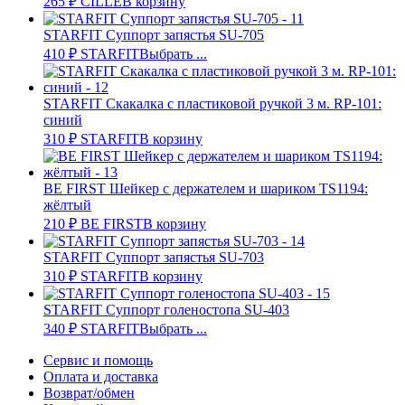
265
₽
CILLE
В корзину
STARFIT Суппорт запястья SU-705
410
₽
STARFIT
Выбрать ...
STARFIT Скакалка с пластиковой ручкой 3 м. RP-101:
синий
310
₽
STARFIT
В корзину
BE FIRST Шейкер с держателем и шариком TS1194:
жёлтый
210
₽
BE FIRST
В корзину
STARFIT Суппорт запястья SU-703
310
₽
STARFIT
В корзину
STARFIT Суппорт голеностопа SU-403
340
₽
STARFIT
Выбрать ...
Сервис и помощь
Оплата и доставка
Возврат/обмен