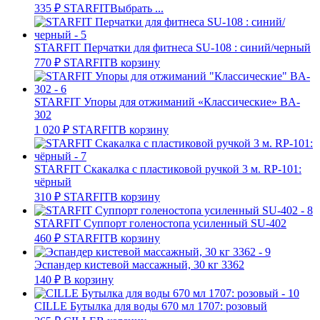
335
₽
STARFIT
Выбрать ...
STARFIT Перчатки для фитнеса SU-108 : синий/черный
770
₽
STARFIT
В корзину
STARFIT Упоры для отжиманий «Классические» BA-
302
1 020
₽
STARFIT
В корзину
STARFIT Скакалка с пластиковой ручкой 3 м. RP-101:
чёрный
310
₽
STARFIT
В корзину
STARFIT Суппорт голеностопа усиленный SU-402
460
₽
STARFIT
В корзину
Эспандер кистевой массажный, 30 кг 3362
140
₽
В корзину
CILLE Бутылка для воды 670 мл 1707: розовый