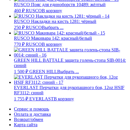
RUSCO Пояс для единоборств 10489: жёлтый
460
₽
RUSCO
В корзину
RUSCO Накладки на кисть 1281: чёрный
250
₽
RUSCO
Выбрать ...
RUSCO Макивара 142: красный/белый
770
₽
RUSCO
В корзину
GREEN HILL BATTALE защита голень-стопа SIB-0014:
синий
1 500
₽
GREEN HILL
Выбрать ...
EVERLAST Перчатки для рукопашного боя, 12oz HSIF
RF3112: синий
1 755
₽
EVERLAST
В корзину
Сервис и помощь
Оплата и доставка
Возврат/обмен
Карта сайта