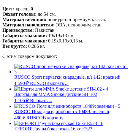
Цвет:
красный.
Обхват головы:
до 54 см.
Материал внешний:
полиуретан премиум класса.
Материал наполнителя:
ЭВА, пенополиуретан.
Производство:
Пакистан
Габариты упаковки:
19х19х13 см.
Габариты упаковки:
0,19х0,19х0,13 м.
Вес брутто:
0,286 кг.
С этим товаром покупают:
RUSCO Sport перчатки снарядные, к/з 142: красный
1 590
₽
RUSCO
Выбрать ...
Шорты для MMA Smoke детские SH-102
1 106
₽
Выбрать ...
RUSCO Пояс для единоборств 10489: зелёный
460
₽
RUSCO
В корзину
EFFORT Груша боксерская 16 кг E523