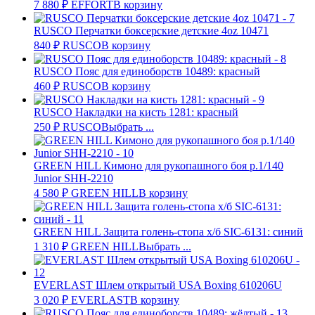
7 880
₽
EFFORT
В корзину
RUSCO Перчатки боксерские детские 4oz 10471
840
₽
RUSCO
В корзину
RUSCO Пояс для единоборств 10489: красный
460
₽
RUSCO
В корзину
RUSCO Накладки на кисть 1281: красный
250
₽
RUSCO
Выбрать ...
GREEN HILL Кимоно для рукопашного боя р.1/140
Junior SHH-2210
4 580
₽
GREEN HILL
В корзину
GREEN HILL Защита голень-стопа х/б SIC-6131: синий
1 310
₽
GREEN HILL
Выбрать ...
EVERLAST Шлем открытый USA Boxing 610206U
3 020
₽
EVERLAST
В корзину