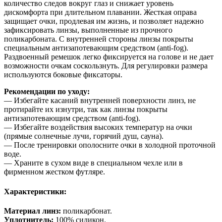
количество следов вокруг глаз и снижает уровень
дискомфорта при длительном плавании. Жесткая оправа
защищает очки, продлевая им жизнь, и позволяет надежно
зафиксировать линзы, выполненные из прочного
поликарбоната. С внутренней стороны линзы покрыты
специальным антизапотевающим средством (anti-fog).
Раздвоенный ремешок легко фиксируется на голове и не дает
возможности очкам соскользнуть. Для регулировки размера
используются боковые фиксаторы.
Рекомендации по уходу:
— Избегайте касаний внутренней поверхности линз, не
протирайте их изнутри, так как линзы покрыты
антизапотевающим средством (anti-fog).
— Избегайте воздействия высоких температур на очки
(прямые солнечные лучи, горячий душ, сауна).
— После тренировки ополосните очки в холодной проточной
воде.
— Храните в сухом виде в специальном чехле или в
фирменном жестком футляре.
Характеристики:
Материал линз:
поликарбонат.
Уплотнитель:
100% силикон.