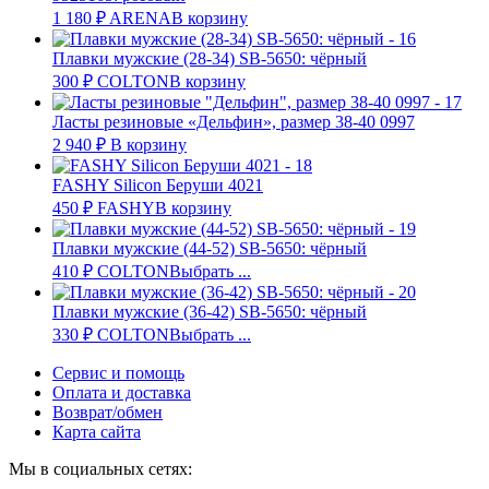
1 180
₽
ARENA
В корзину
Плавки мужские (28-34) SB-5650: чёрный
300
₽
COLTON
В корзину
Ласты резиновые «Дельфин», размер 38-40 0997
2 940
₽
В корзину
FASHY Silicon Беруши 4021
450
₽
FASHY
В корзину
Плавки мужские (44-52) SB-5650: чёрный
410
₽
COLTON
Выбрать ...
Плавки мужские (36-42) SB-5650: чёрный
330
₽
COLTON
Выбрать ...
Сервис и помощь
Оплата и доставка
Возврат/обмен
Карта сайта
Мы в социальных сетях: