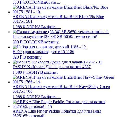
330
₽
COLTON
Выбрать ...
ARENA Плавки мужские Briza Brief Black/Pix Blue
001751 581
1 988
₽
ARENA
Выбрать ...
Плавки мужские (28-34) SB-5650: темно-синий
300
₽
COLTON
В корзину
Набор для плавания, детский 1186
920
₽
В корзину
FASHY Kickboard Доска для плавания 4287
1 080
₽
FASHY
В корзину
ARENA Плавки мужские Briza Brief Navy/Shiny Green
001751 766
1 988
₽
ARENA
Выбрать ...
ARENA Elite Finger Paddle Лопатки для плавания
9525165: розовый